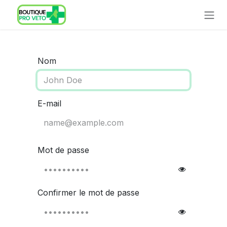
Se rendre au contenu
Nom
E-mail
Mot de passe
Confirmer le mot de passe